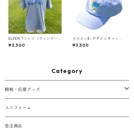
ELFEN Tシャツ（ヴィンテー
エルルンE-デザインキャッ
ジ風）アシッドブルー
プ
¥2,500
¥3,500
Category
観戦・応援グッズ
タオルマフラー
ユニフォーム
選手グッズ
受注商品