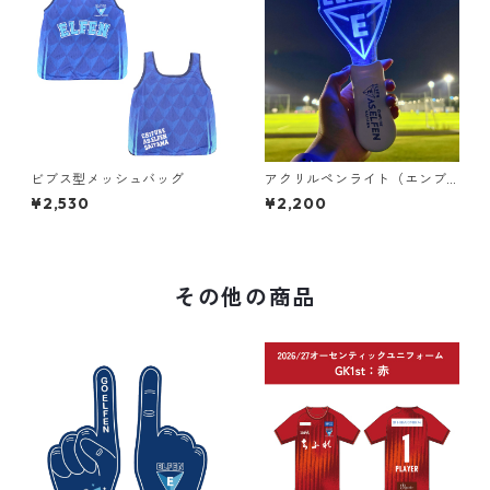
ビブス型メッシュバッグ
アクリルペンライト（エンブ
レム）
¥2,530
¥2,200
その他の商品