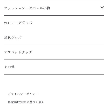
カー用品
ファッション・アパレル小物
バック
ＷＥリーググッズ
Tシャツ・ポロシャツ
記念グッズ
ライフスタイル
マスコットグッズ
その他
プライバシーポリシー
特定商取引法に基づく表記