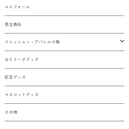
タオルマフラー
ユニフォーム
選手グッズ
受注商品
カー用品
ファッション・アパレル小物
バック
ＷＥリーググッズ
Tシャツ・ポロシャツ
記念グッズ
ライフスタイル
マスコットグッズ
その他