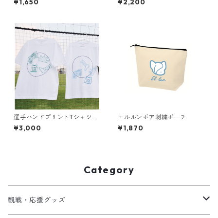
¥1,650
¥2,200
選手ハンドプリントTシャツ
エルルンボア刺繍ポーチ
ホワイト
¥3,000
¥1,870
Category
観戦・応援グッズ