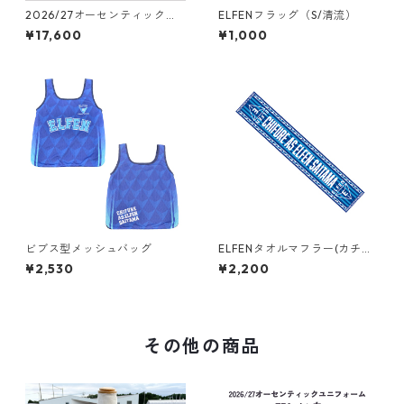
2026/27オーセンティックユ
ELFENフラッグ（S/清流）
ニフォーム フィールドプレー
¥17,600
¥1,000
ヤー（1st：青）
ビブス型メッシュバッグ
ELFENタオルマフラー(カチス
ト）
¥2,530
¥2,200
その他の商品