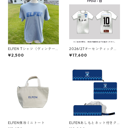
ELFEN Tシャツ（ヴィンテー
2026/27オーセンティックユ
ジ風）アシッドブルー
ニフォーム フィールドプレー
¥2,500
¥17,600
ヤー（2nd：白）
ELFEN保冷ミニトート
ELFENあしもとネット付きク
ッション