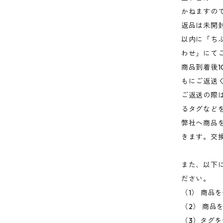
かねますの
返品は未開
以内に「ち
わせ」にて
商品到着後1
もにご返送
ご返送の際
るタグなど
弊社へ商品
きます。交
また、以下
ださい。
（1） 商品
（2） 商品
（3）タグ