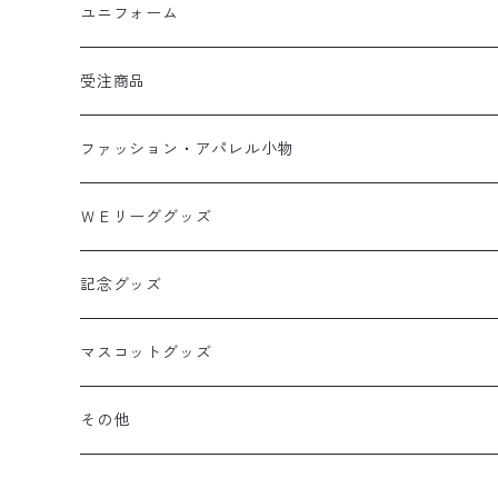
タオルマフラー
ユニフォーム
選手グッズ
受注商品
カー用品
ファッション・アパレル小物
バック
ＷＥリーググッズ
Tシャツ・ポロシャツ
記念グッズ
ライフスタイル
マスコットグッズ
その他