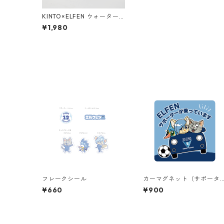
KINTO×ELFEN ウォーター
ボトル
¥1,980
フレークシール
カーマグネット（サポータ
ー）
¥660
¥900