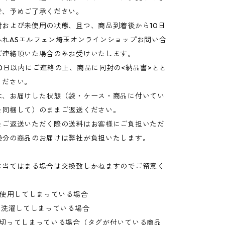
で、予めご了承ください。
封および未使用の状態、且つ、商品到着後から10日
ふれASエルフェン埼玉オンラインショップお問い合
ご連絡頂いた場合のみお受けいたします。
0日以内にご連絡の上、商品に同封の<納品書>とと
ください。
は、お届けした状態（袋・ケース・商品に付いてい
を同梱して）のままご返送ください。
をご返送いただく際の送料はお客様にご負担いただ
換分の商品のお届けは弊社が負担いたします。
に当てはまる場合は交換致しかねますのでご留意く
を使用してしまっている場合
を洗濯してしまっている場合
を切ってしまっている場合（タグが付いている商品