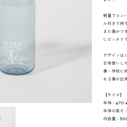
軽量でコン
ル付きで持
また傷がつ
にピッタリ
デザインは
日常使いし
事・学校に
れる事が出
【サイズ】
本体：φ70 x
本体の高さ： 
内容量：500