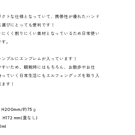
パクトな仕様となっていて、携帯性が優れたハンド
ち運びにとっても便利です！
きにくく割りにくい素材となっているため日常使い
です。
シンプルにエンブレムが入っています！
やすいため、観戦時にはもちろん、お散歩やお仕
持っていく日常生活にもエルフェングッズを取り入
来ます！
 H200mm/約75ｇ
H172 mm(蓋なし)
ml