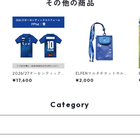
その他の商品
繍
2026/27オーセンティック
ELFENマルチチケットホル
ユニフォーム フィールドプ
ダー
¥17,600
¥2,000
レーヤー（1st：青）
Category