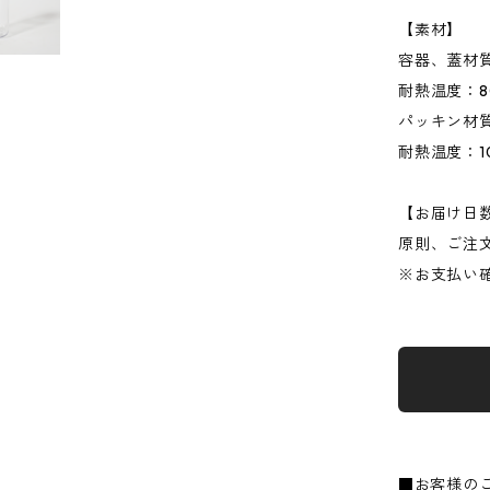
【素材】
容器、蓋材質
耐熱温度：
パッキン材
耐熱温度：1
【お届け日
原則、ご注
※お支払い
■お客様の