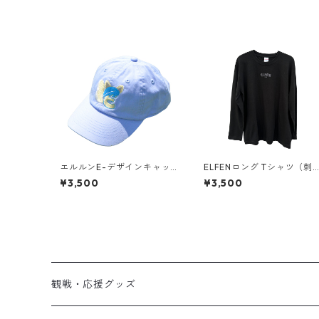
エルルンE-デザインキャッ
ELFENロング Tシャツ（刺
プ
ロゴ）ブラック
¥3,500
¥3,500
観戦・応援グッズ