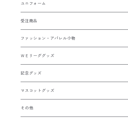
タオルマフラー
ユニフォーム
選手グッズ
受注商品
カー用品
ファッション・アパレル小物
バック
ＷＥリーググッズ
Tシャツ・ポロシャツ
記念グッズ
ライフスタイル
マスコットグッズ
その他