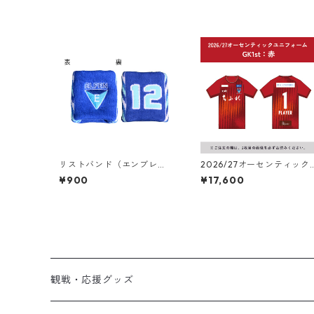
リストバンド（エンブレ
2026/27オーセンティック
ム）
ユニフォーム ゴールキーパ
¥900
¥17,600
ー（1st：赤）
観戦・応援グッズ