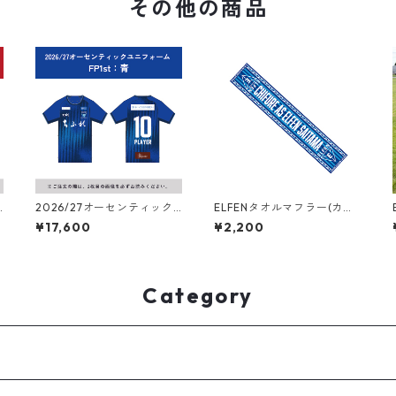
その他の商品
2026/27オーセンティック
ELFENタオルマフラー(カチ
ユニフォーム フィールドプ
スト）
¥17,600
¥2,200
レーヤー（1st：青）
Category