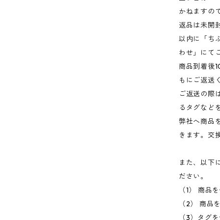
かねますの
返品は未開
以内に「ち
わせ」にて
商品到着後1
もにご返送
ご返送の際
るタグなど
弊社へ商品
きます。交
また、以下
ださい。
（1） 商品
（2） 商品
（3）タグ