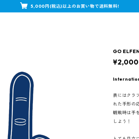
5,000円(税込)以上のお買い物で送料無料!
GO EL
¥2,000
Internatio
表にはクラブ
れた手形の
観戦時は手
しよう！
とても目立