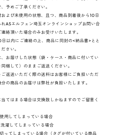
で、予めご了承ください。
封および未使用の状態、且つ、商品到着後から10日
ふれASエルフェン埼玉オンラインショップお問い合
ご連絡頂いた場合のみお受けいたします。
0日以内にご連絡の上、商品に同封の<納品書>とと
ください。
は、お届けした状態（袋・ケース・商品に付いてい
を同梱して）のままご返送ください。
をご返送いただく際の送料はお客様にご負担いただ
換分の商品のお届けは弊社が負担いたします。
に当てはまる場合は交換致しかねますのでご留意く
を使用してしまっている場合
を洗濯してしまっている場合
を切ってしまっている場合（タグが付いている商品