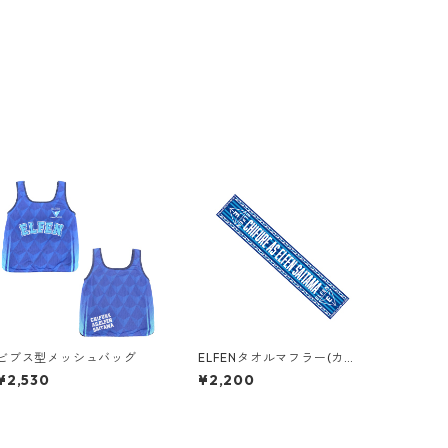
ビブス型メッシュバッグ
ELFENタオルマフラー(カチ
スト）
¥2,530
¥2,200