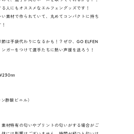
する人にもオススメなエルフェングッズです！
かい素材で作られていて、丸めてコンパクトに持ち
す！
節は手袋代わりになるかも！？ぜひ、GO ELFEN
ィンガーをつけて選手たちに熱い声援を送ろう！
W230㎜
レン酢酸ビニル）
、素材特有の匂いやプリントの匂いがする場合がご
人体には影響はございません。時間が経つと匂いは