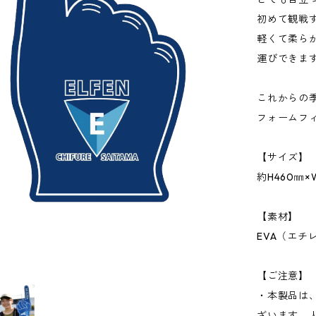
初めて観戦
軽くて柔ら
運びできま
これからの季
フォームフ
【サイズ】
約H460㎜×
【素材】
EVA（エチ
【ご注意】
・本製品は
ざいます。