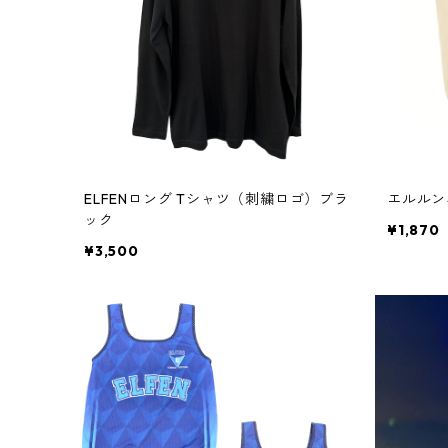
ELFENロング Tシャツ（刺繍ロゴ）ブラ
エルルン
ック
¥1,870
¥3,500